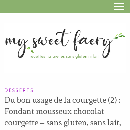
S
F
R
RECETTES
n
SANS
DESSERTS
s
GLUTEN,
Du bon usage de la courgette (2) :
SANS
g
Fondant mousseux chocolat
LAIT,
n
SANS
courgette – sans gluten, sans lait,
SOJA,