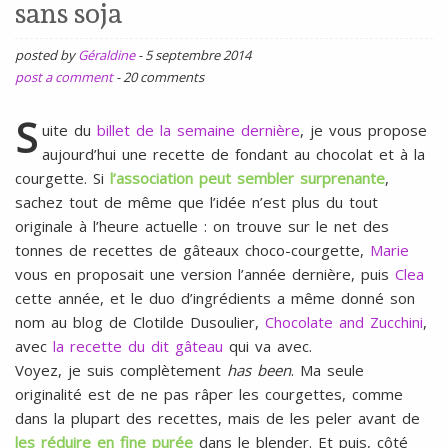
l
sans soja
SANS
ŒUFS
posted by
Géraldine
-
5 septembre 2014
post a comment
-
20 comments
S
uite du
billet de la semaine dernière
, je vous propose
aujourd’hui une recette de fondant au chocolat et à la
courgette. Si
l’association peut sembler surprenante
,
sachez tout de même que l’idée n’est plus du tout
originale à l’heure actuelle : on trouve sur le net des
tonnes de recettes de gâteaux choco-courgette,
Marie
vous en proposait une version l’année dernière, puis
Clea
cette année, et le duo d’ingrédients a même donné son
nom au blog de Clotilde Dusoulier,
Chocolate and Zucchini
,
avec
la recette du dit gâteau
qui va avec.
Voyez, je suis complètement
has been
. Ma seule
originalité est de ne pas râper les courgettes, comme
dans la plupart des recettes, mais de les peler avant de
les réduire en fine purée
dans le blender. Et puis, côté