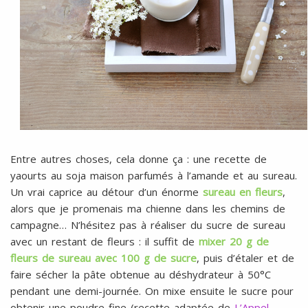
Entre autres choses, cela donne ça : une recette de
yaourts au soja maison parfumés à l’amande et au sureau.
Un vrai caprice au détour d’un énorme
sureau en fleurs
,
alors que je promenais ma chienne dans les chemins de
campagne… N’hésitez pas à réaliser du sucre de sureau
avec un restant de fleurs : il suffit de
mixer 20 g de
fleurs de sureau avec 100 g de sucre
, puis d’étaler et de
faire sécher la pâte obtenue au déshydrateur à 50°C
pendant une demi-journée. On mixe ensuite le sucre pour
obtenir une poudre fine (recette adaptée de
L’Appel