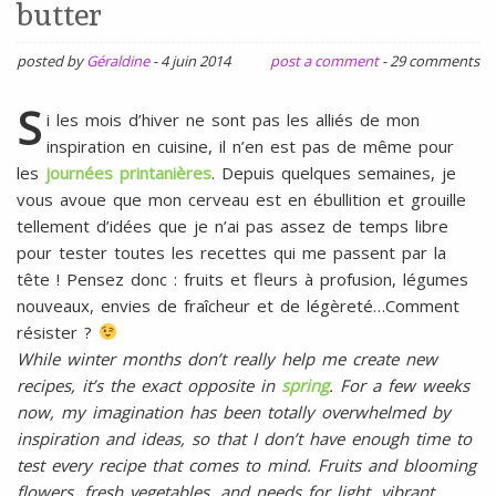
l
butter
SANS
ŒUFS
posted by
Géraldine
-
4 juin 2014
post a comment
-
29 comments
S
i les mois d’hiver ne sont pas les alliés de mon
inspiration en cuisine, il n’en est pas de même pour
les
journées printanières
. Depuis quelques semaines, je
vous avoue que mon cerveau est en ébullition et grouille
tellement d’idées que je n’ai pas assez de temps libre
pour tester toutes les recettes qui me passent par la
tête ! Pensez donc : fruits et fleurs à profusion, légumes
nouveaux, envies de fraîcheur et de légèreté…Comment
résister ?
While winter months don’t really help me create new
recipes, it’s the exact opposite in
spring
. For a few weeks
now, my imagination has been totally overwhelmed by
inspiration and ideas, so that I don’t have enough time to
test every recipe that comes to mind. Fruits and blooming
flowers, fresh vegetables, and needs for light, vibrant