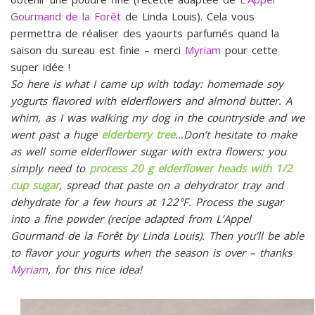
Gourmand de la Forêt
de Linda Louis). Cela vous
permettra de réaliser des yaourts parfumés quand la
saison du sureau est finie – merci
Myriam
pour cette
super idée !
So here is what I came up with today: homemade soy
yogurts flavored with elderflowers and almond butter. A
whim, as I was walking my dog in the countryside and we
went past a huge
elderberry tree
…Don’t hesitate to make
as well some elderflower sugar with extra flowers: you
simply need to
process 20 g elderflower heads with 1/2
cup sugar
, spread that paste on a dehydrator tray and
dehydrate for a few hours at 122°F. Process the sugar
into a fine powder (recipe adapted from
L’Appel
Gourmand de la Forêt by Linda Louis). Then you’ll be able
to flavor your yogurts when the season is over – thanks
Myriam
, for this nice idea!