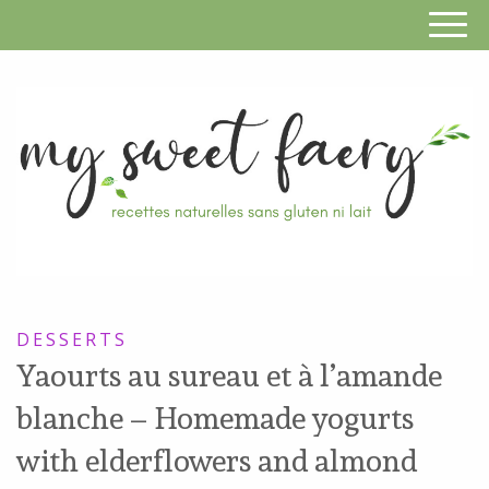
S
F
R
RECETTES
n
SANS
DESSERTS
s
GLUTEN,
Yaourts au sureau et à l’amande
SANS
g
blanche – Homemade yogurts
LAIT,
n
SANS
with elderflowers and almond
SOJA,