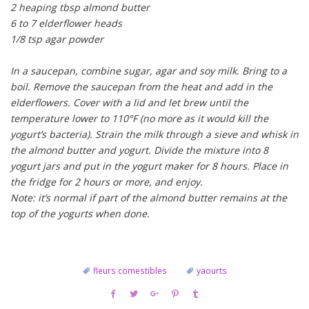
2 heaping tbsp almond butter
6 to 7 elderflower heads
1/8 tsp agar powder
In a saucepan, combine sugar, agar and soy milk. Bring to a
boil. Remove the saucepan from the heat and add in the
elderflowers. Cover with a lid and let brew until the
temperature lower to 110°F (no more as it would kill the
yogurt’s bacteria). Strain the milk through a sieve and whisk in
the almond butter and yogurt. Divide the mixture into 8
yogurt jars and put in the yogurt maker for 8 hours. Place in
the fridge for 2 hours or more, and enjoy.
Note: it’s normal if part of the almond butter remains at the
top of the yogurts when done.
fleurs comestibles
yaourts