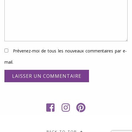
Prévenez-moi de tous les nouveaux commentaires par e-
mail.
My
RECETTES
Sweet
SANS
BACK TO TOP