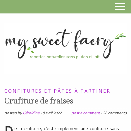
S
F
R
RECETTES
n
SANS
CONFITURES ET PÂTES À TARTINER
s
GLUTEN,
Crufiture de fraises
SANS
g
LAIT,
posted by
Géraldine
-
8 avril 2022
post a comment
-
28 comments
n
SANS
SOJA,
D
e la crufiture, c’est simplement une confiture sans