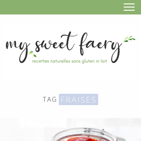
S
F
R
RECETTES
n
SANS
FRAISES
TAG
s
GLUTEN,
SANS
g
LAIT,
n
SANS
SOJA,