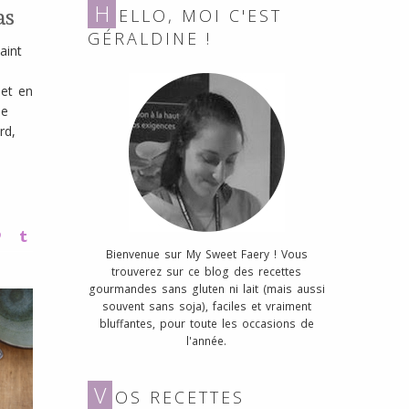
as
H
ELLO, MOI C'EST
GÉRALDINE !
aint
et en
de
rd,
Bienvenue sur My Sweet Faery ! Vous
trouverez sur ce blog des recettes
gourmandes sans gluten ni lait (mais aussi
souvent sans soja), faciles et vraiment
bluffantes, pour toute les occasions de
l'année.
V
OS RECETTES