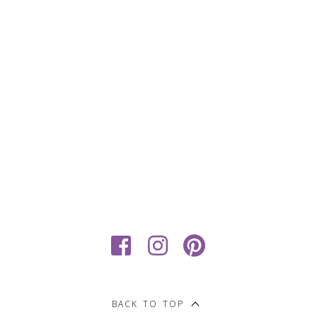
My
Sweet
BACK TO TOP