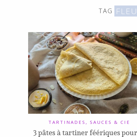
SANS
FLE
TAG
GLUTEN,
SANS
LAIT,
SANS
SOJA,
SANS
ŒUFS
TARTINADES, SAUCES & CIE
3 pâtes à tartiner féériques pour