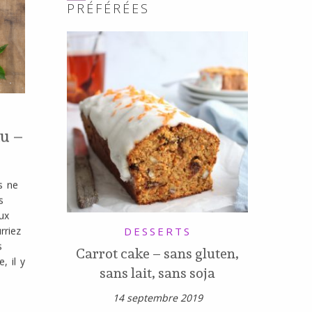
PRÉFÉRÉES
au –
s ne
s
ux
DESSERTS
rriez
s
Carrot cake – sans gluten,
, il y
sans lait, sans soja
14 septembre 2019