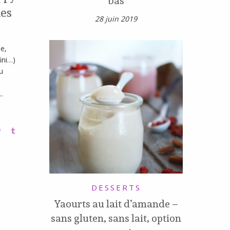
bas
ies
28 juin 2019
e,
ini…)
u
..
DESSERTS
Yaourts au lait d’amande –
sans gluten, sans lait, option