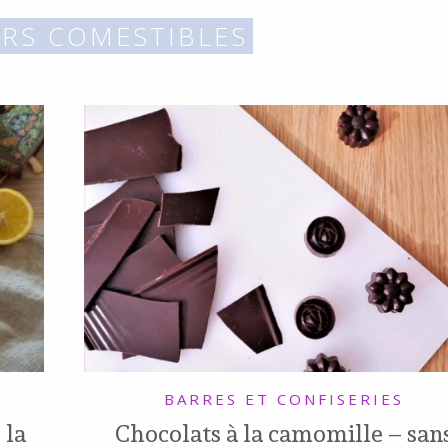
URS COMESTIBLES
BARRES ET CONFISERIES
 la
Chocolats à la camomille – san