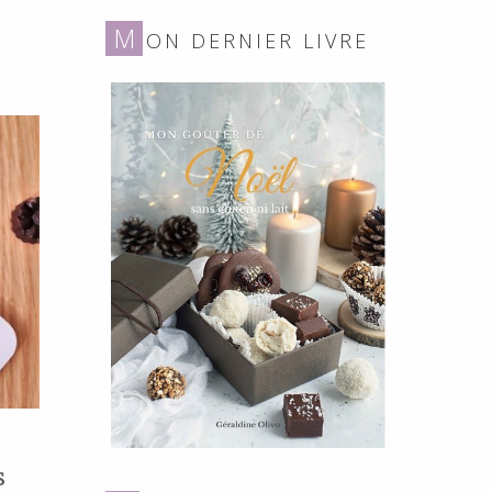
gluten
M
ON DERNIER LIVRE
ni
lait
s