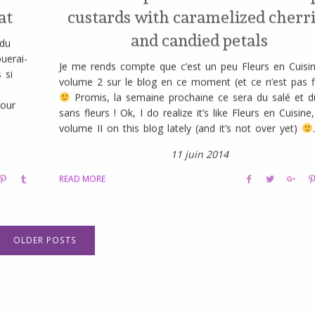
at
custards with caramelized cherr
and candied petals
 du
uerai-
Je me rends compte que c’est un peu Fleurs en Cuisin
 si
volume 2 sur le blog en ce moment (et ce n’est pas f
Promis, la semaine prochaine ce sera du salé et d
pour
sans fleurs ! Ok, I do realize it’s like Fleurs en Cuisine,
volume II on this blog lately (and it’s not over yet)
.
11 juin 2014
READ MORE
OLDER POSTS