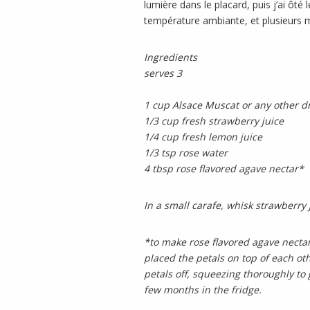
lumière dans le placard, puis j’ai ôt
température ambiante, et plusieurs m
Ingredients
serves 3
1 cup Alsace Muscat or any other dry
1/3 cup fresh strawberry juice
1/4 cup fresh lemon juice
1/3 tsp rose water
4 tbsp rose flavored agave nectar*
In a small carafe, whisk strawberry
*to make rose flavored agave nect
placed the petals on top of each oth
petals off, squeezing thoroughly to
few months in the fridge.