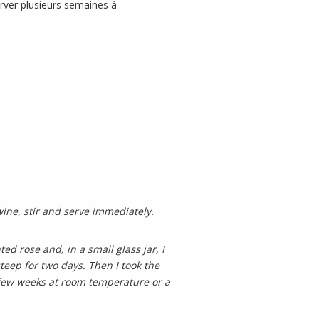
erver plusieurs semaines à
wine, stir and serve immediately.
nted rose and, in a small glass jar, I
steep for two days. Then I took the
a few weeks at room temperature or a