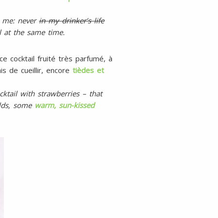
 me: never
in my drinker’s life
ll at the same time.
ce cocktail fruité très parfumé, à
is de cueillir, encore
tièdes et
cktail with strawberries – that
ields, some
warm, sun-kissed