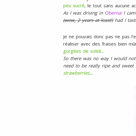
peu sucré
, le tout sans aucune aci
As I was driving in
Obernai
I cam
(wow, 2 years at least!)
had I tas
Je ne pouvais donc pas ne pas l’ex
réaliser avec des fraises bien mûr
gorgées de soleil
…
So there was no way I would not us
need to be really ripe and sweet 
strawberries
…