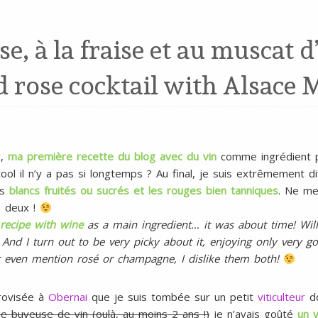
se, à la fraise et au muscat d
 rose cocktail with Alsace 
i,
ma première recette du blog avec du vin
comme ingrédient p
ool il n’y a pas si longtemps ? Au final, je suis extrêmement di
es
blancs fruités ou sucrés et les rouges bien tanniques
. Ne me
s deux !
 recipe with wine
as a main ingredient… it was about time! Will I
 And I turn out to be very picky about it, enjoying only very 
t even mention rosé or champagne, I dislike them both!
provisée à
Obernai
que je suis tombée sur un petit
viticulteur
do
e buveuse de vin (oulà, au moins 2 ans !)
je n’avais goûté
un v