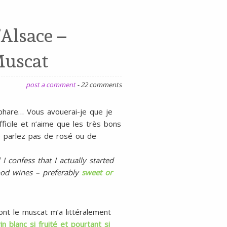
gluten
ni
’Alsace –
lait
Muscat
post a comment
-
22 comments
hare… Vous avouerai-je que je
fficile et n’aime que les très bons
 parlez pas de rosé ou de
 confess that I actually started
good wines – preferably
sweet or
nt le muscat m’a littéralement
in blanc si fruité et pourtant si