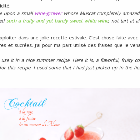
dité.
e upon a small
wine-grower
whose Muscat completely amazed
ted
such a fruity and yet barely sweet white wine
, not tart at a
ploiter dans une jolie recette estivale. C’est chose faite avec 
es et sucrées. J’ai pour ma part utilisé des fraises que je vena
e it in a nice summer recipe. Here it is, a flavorful, fruity co
for this recipe. I used some that I had just picked up in the f