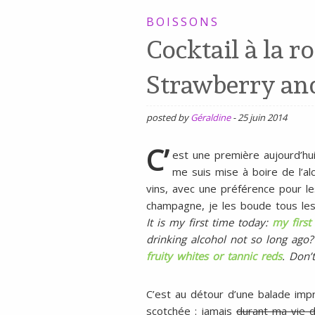
SANS
BOISSONS
Cocktail à la ro
GLUTEN,
SANS
Strawberry and
LAIT,
SANS
posted by
Géraldine
-
25 juin 2014
SOJA,
C’
SANS
est une première aujourd’hu
me suis mise à boire de l’alc
ŒUFS
vins, avec une préférence pour l
champagne, je les boude tous le
It is my first time today:
my first
drinking alcohol not so long ago?
fruity whites or tannic reds
. Don’
C’est au détour d’une balade im
scotchée : jamais
durant ma vie d