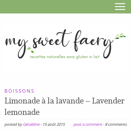
S
F
R
RECETTES
n
SANS
BOISSONS
s
GLUTEN,
Limonade à la lavande – Lavender
SANS
g
lemonade
LAIT,
n
SANS
posted by
Géraldine
-
15 août 2015
post a comment
-
8 comments
SOJA,