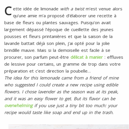
l
SANS
C
ette idée de limonade
with a twist
m’est venue alors
ŒUFS
qu’une amie m’a proposé d’élaborer une recette à
base de fleurs ou plantes sauvages. Puisqu’on avait
largement dépassé l’époque de cueillette des jeunes
pousses et fleurs printanières et que la saison de la
lavande battait déjà son plein, j’ai opté pour la jolie
brindille mauve. Mais si la demoiselle est facile à se
procurer, son parfum peut-être
délicat à manier
: effluves
de lessive pour certains, un gramme de trop dans votre
préparation et c’est direction la poubelle…
The idea for this lemonade came from a friend of mine
who suggested I could create a new recipe using edible
flowers. I chose lavender as the season was at its peak,
and it was an easy flower to get. But its flavor can be
overwhelming
if you use just a tiny bit too much: your
recipe would taste like soap and end up in the trash.