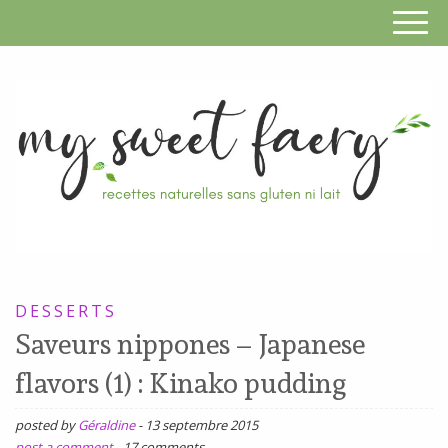
S
F
R
RECETTES
n
SANS
DESSERTS
s
GLUTEN,
Saveurs nippones – Japanese
SANS
g
flavors (1) : Kinako pudding
LAIT,
n
SANS
posted by
Géraldine
-
13 septembre 2015
SOJA,
post a comment
-
17 comments