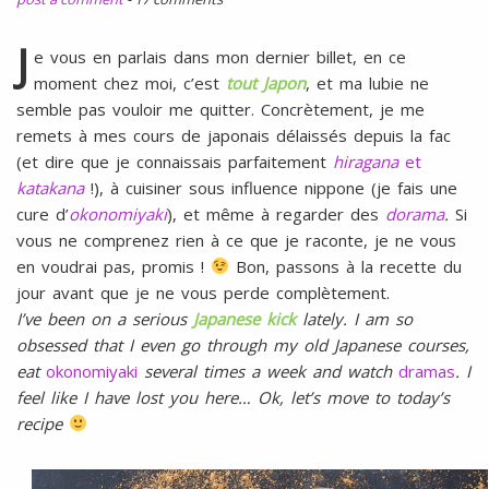
l
SANS
ŒUFS
J
e vous en parlais dans mon dernier billet, en ce
moment chez moi, c’est
tout Japon
, et ma lubie ne
semble pas vouloir me quitter. Concrètement, je me
remets à mes cours de japonais délaissés depuis la fac
(et dire que je connaissais parfaitement
hiragana
et
katakana
!), à cuisiner sous influence nippone (je fais une
cure d’
okonomiyaki
), et même à regarder des
dorama
.
Si
vous ne comprenez rien à ce que je raconte, je ne vous
en voudrai pas, promis !
Bon, passons à la recette du
jour avant que je ne vous perde complètement.
I’ve been on a serious
Japanese kick
lately. I am so
obsessed that I even go through my old Japanese courses,
eat
okonomiyaki
several times a week and watch
dramas
. I
feel like I have lost you here… Ok, let’s move to today’s
recipe