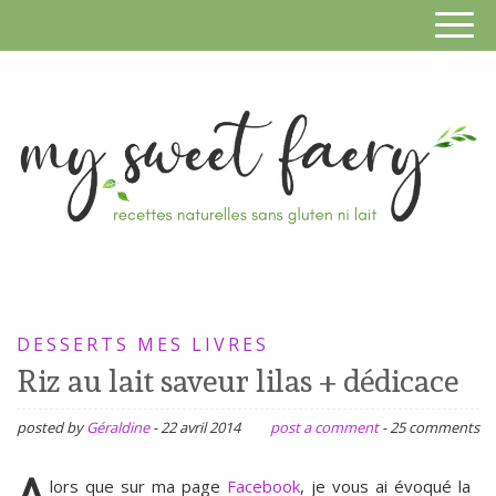
S
F
R
RECETTES
n
SANS
DESSERTS
MES LIVRES
s
GLUTEN,
Riz au lait saveur lilas + dédicace
SANS
g
LAIT,
posted by
Géraldine
-
22 avril 2014
post a comment
-
25 comments
n
SANS
SOJA,
A
lors que sur ma page
Facebook
, je vous ai évoqué la