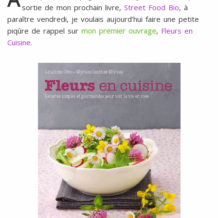
l
SANS
sortie de mon prochain livre,
Street Food Bio
, à
ŒUFS
paraître vendredi, je voulais aujourd’hui faire une petite
piqûre de rappel sur
mon premier ouvrage
,
Fleurs en
Cuisine
.