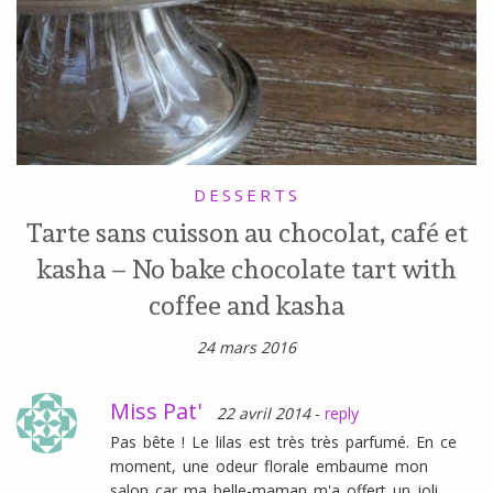
DESSERTS
Tarte sans cuisson au chocolat, café et
kasha – No bake chocolate tart with
coffee and kasha
24 mars 2016
Miss Pat'
22 avril 2014
-
reply
Pas bête ! Le lilas est très très parfumé. En ce
moment, une odeur florale embaume mon
salon car ma belle-maman m'a offert un joli