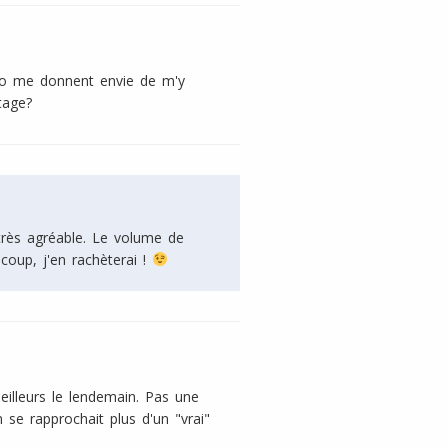
oto me donnent envie de m'y
tage?
 très agréable. Le volume de
coup, j'en rachèterai !
eilleurs le lendemain. Pas une
 se rapprochait plus d'un "vrai"