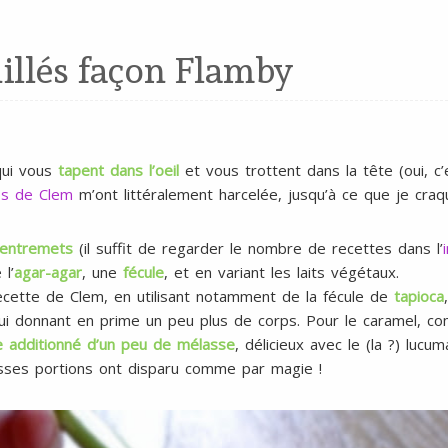
nillés façon Flamby
qui vous
tapent dans l’oeil
et vous trottent dans la tête (oui, c
os de Clem
m’ont littéralement harcelée, jusqu’à ce que je cra
entremets
(il suffit de regarder le nombre de recettes dans l’
 l’
agar-agar
, une
fécule
, et en variant les laits végétaux.
 recette de Clem, en utilisant notamment de la fécule de
tapioca
lui donnant en prime un peu plus de corps. Pour le caramel, c
e additionné d’un peu de mélasse
, délicieux avec le (la ?) lucum
osses portions ont disparu comme par magie !