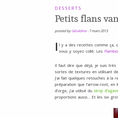
SANS
DESSERTS
Petits flans va
GLUTEN,
SANS
LAIT,
posted by
Géraldine
-
7 mars 2013
SANS
I
l y a des recettes comme ça, 
SOJA,
vous y soyez collé. Les
Flambi
SANS
ŒUFS
Il faut dire que déjà, je suis très
sortes de textures en utilisant de
J’ai fait quelques retouches à la
préparation que l’arrow-root, en 
d’orge, j’ai utilisé du
sirop d’agav
proportions aussi… Et les six gr