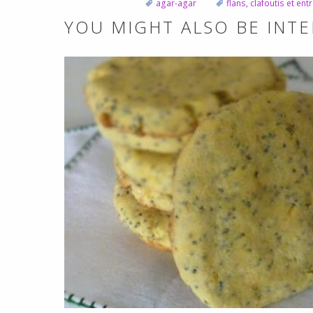
agar-agar
flans, clafoutis et en
YOU MIGHT ALSO BE INTE