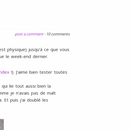
gluten
ni
lait
post a comment
-
10 comments
’est physique) jusqu’à ce que vous
que le week-end dernier.
index
!). J’aime bien tester toutes
, qui lie tout aussi bien la
omme je n’avais pas de malt
a. Et puis j’ai doublé les