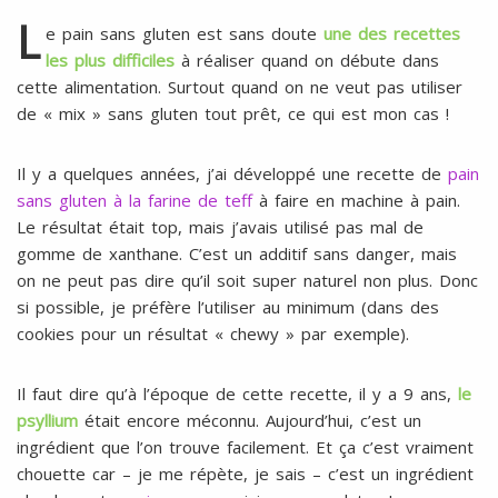
l
SANS
L
e pain sans gluten est sans doute
une des recettes
ŒUFS
les plus difficiles
à réaliser quand on débute dans
cette alimentation. Surtout quand on ne veut pas utiliser
de « mix » sans gluten tout prêt, ce qui est mon cas !
Il y a quelques années, j’ai développé une recette de
pain
sans gluten à la farine de teff
à faire en machine à pain.
Le résultat était top, mais j’avais utilisé pas mal de
gomme de xanthane. C’est un additif sans danger, mais
on ne peut pas dire qu’il soit super naturel non plus. Donc
si possible, je préfère l’utiliser au minimum (dans des
cookies pour un résultat « chewy » par exemple).
Il faut dire qu’à l’époque de cette recette, il y a 9 ans,
le
psyllium
était encore méconnu. Aujourd’hui, c’est un
ingrédient que l’on trouve facilement. Et ça c’est vraiment
chouette car – je me répète, je sais – c’est un ingrédient