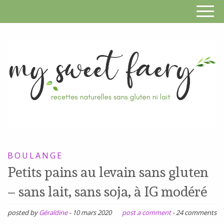
S
F
R
RECETTES
n
SANS
BOULANGE
s
GLUTEN,
Petits pains au levain sans gluten
SANS
g
– sans lait, sans soja, à IG modéré
LAIT,
n
SANS
posted by
Géraldine
-
10 mars 2020
post a comment
-
24 comments
SOJA,