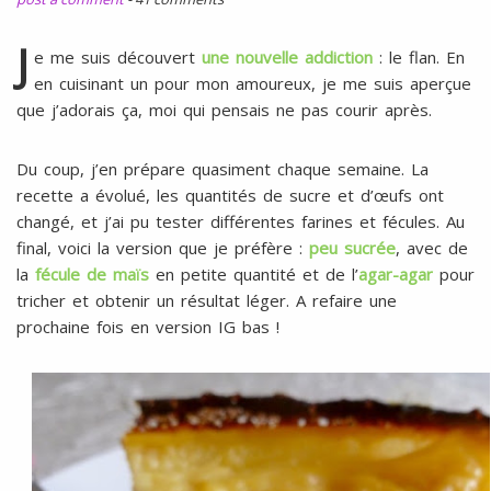
l
SANS
ŒUFS
J
e me suis découvert
une nouvelle addiction
: le flan. En
en cuisinant un pour mon amoureux, je me suis aperçue
que j’adorais ça, moi qui pensais ne pas courir après.
Du coup, j’en prépare quasiment chaque semaine. La
recette a évolué, les quantités de sucre et d’œufs ont
changé, et j’ai pu tester différentes farines et fécules. Au
final, voici la version que je préfère :
peu sucrée
, avec de
la
fécule de maïs
en petite quantité et de l’
agar-agar
pour
tricher et obtenir un résultat léger. A refaire une
prochaine fois en version IG bas !