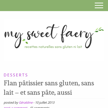
S
F
R
RECETTES
n
SANS
DESSERTS
s
GLUTEN,
Flan pâtissier sans gluten, sans
SANS
g
lait – et sans pâte, aussi
LAIT,
n
SANS
posted by
Géraldine
-
10 juillet 2013
SOJA,
post a comment
-
41 comments