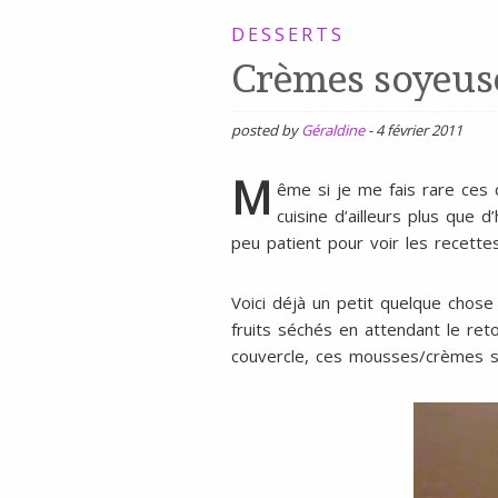
SANS
DESSERTS
Crèmes soyeuse
GLUTEN,
SANS
LAIT,
posted by
Géraldine
-
4 février 2011
SANS
M
ême si je me fais rare ces 
SOJA,
cuisine d’ailleurs plus que 
SANS
peu patient pour voir les recette
ŒUFS
Voici déjà un petit quelque chose
fruits séchés en attendant le ret
couvercle, ces mousses/crèmes 