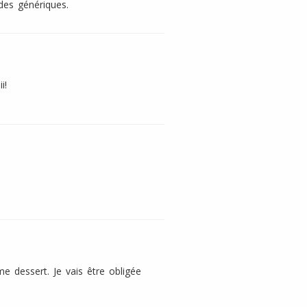
des génériques.
i!
n
e dessert. Je vais être obligée