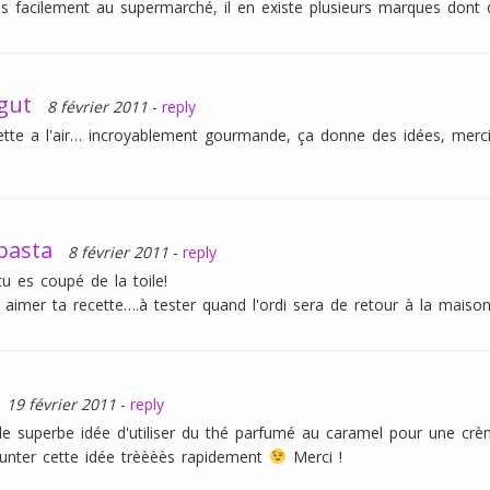
ès facilement au supermarché, il en existe plusieurs marques dont 
igut
8 février 2011
-
reply
ette a l'air… incroyablement gourmande, ça donne des idées, mercii
asta
8 février 2011
-
reply
tu es coupé de la toile!
s aimer ta recette….à tester quand l'ordi sera de retour à la maiso
19 février 2011
-
reply
le superbe idée d'utiliser du thé parfumé au caramel pour une crèm
unter cette idée trèèèès rapidement
Merci !