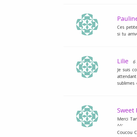
Paulin
Ces petit
si tu arri
Lilie
6 
Je suis c
attendant
sublimes 
Sweet 
Merci Tam
^^'
Coucou Ch