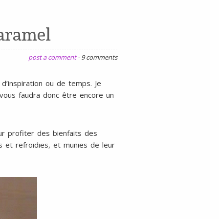
gluten
ni
caramel
lait
post a comment
-
9 comments
d’inspiration ou de temps. Je
 vous faudra donc être encore un
ur profiter des bienfaits des
 et refroidies, et munies de leur