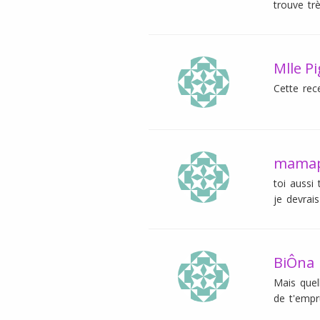
trouve tr
Mlle P
Cette rec
mamap
toi aussi 
je devrai
BiÔna
Mais quel
de t'empr