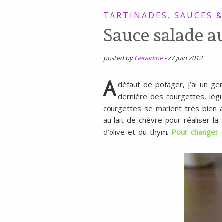
SANS
TARTINADES, SAUCES &
Sauce salade a
GLUTEN,
SANS
LAIT,
posted by
Géraldine
-
27 juin 2012
SANS
A
défaut de potager, j’ai un g
SOJA,
dernière des courgettes, lég
SANS
courgettes se marient très bien a
au lait de chèvre pour réaliser la
ŒUFS
d’olive et du thym.
Pour changer 