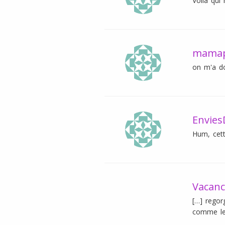
Voilà qui
mamap
on m'a do
Envies
Hum, cett
Vacanc
[…] regor
comme le 