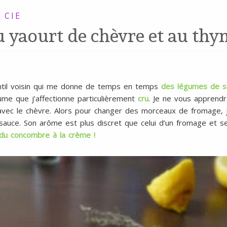
 CIE
u yaourt de chèvre et au thy
entil voisin qui me donne de temps en temps
des légumes de so
ume que j’affectionne particulièrement
cru
. Je ne vous apprendr
vec le chèvre. Alors pour changer des morceaux de fromage, j’a
 sauce. Son arôme est plus discret que celui d’un fromage et se p
du concombre à la crème !