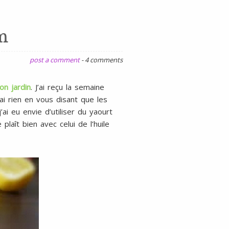
gluten
ni
m
lait
post a comment
-
4 comments
n jardin
. J’ai reçu la semaine
ai rien en vous disant que les
i eu envie d’utiliser du yaourt
laît bien avec celui de l’huile