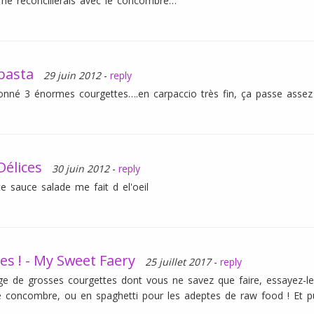
 me réconcilierais avec le concombre…
asta
29 juin 2012
-
reply
nné 3 énormes courgettes….en carpaccio très fin, ça passe assez 
Délices
30 juin 2012
-
reply
e sauce salade me fait d el'oeil
es ! - My Sweet Faery
25 juillet 2017
-
reply
ge de grosses courgettes dont vous ne savez que faire, essayez-le
concombre, ou en spaghetti pour les adeptes de raw food ! Et pu