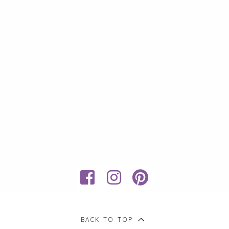
My
Sweet
BACK TO TOP