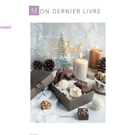
gluten
M
ON DERNIER LIVRE
ni
lait
omment