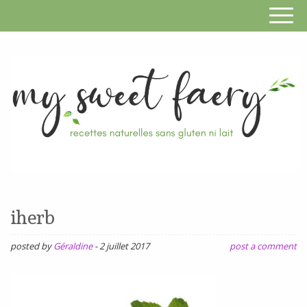
S
F
R
RECETTES
n
SANS
iherb
s
GLUTEN,
SANS
posted by
Géraldine
-
2 juillet 2017
post a comment
g
LAIT,
n
SANS
SOJA,