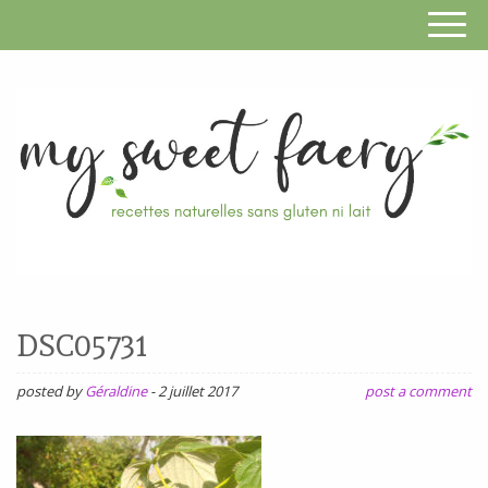
S
F
R
RECETTES
n
SANS
DSC05731
s
GLUTEN,
SANS
posted by
Géraldine
-
2 juillet 2017
post a comment
g
LAIT,
n
SANS
SOJA,