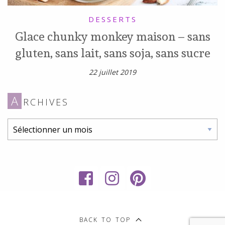
DESSERTS
Glace chunky monkey maison – sans
gluten, sans lait, sans soja, sans sucre
22 juillet 2019
A
RCHIVES
Archives
My
RECETTES
Sweet
SANS
BACK TO TOP