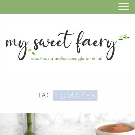
S
F
R
RECETTES
n
SANS
TOMATES
TAG
s
GLUTEN,
SANS
g
LAIT,
n
SANS
SOJA,