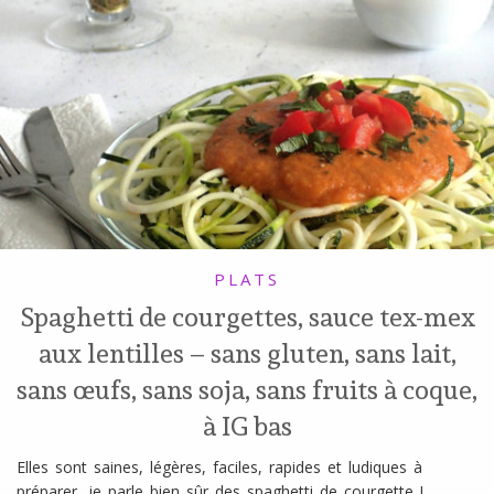
l
SANS
ŒUFS
PLATS
Spaghetti de courgettes, sauce tex-mex
aux lentilles – sans gluten, sans lait,
sans œufs, sans soja, sans fruits à coque,
à IG bas
Elles sont saines, légères, faciles, rapides et ludiques à
préparer, je parle bien sûr des spaghetti de courgette !