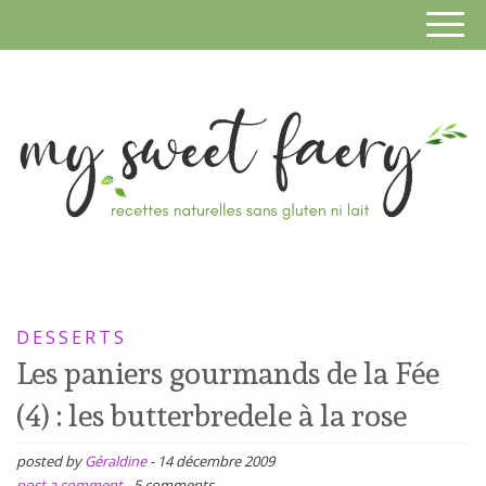
S
F
R
RECETTES
n
SANS
DESSERTS
s
GLUTEN,
Les paniers gourmands de la Fée
SANS
g
(4) : les butterbredele à la rose
LAIT,
n
SANS
posted by
Géraldine
-
14 décembre 2009
SOJA,
post a comment
-
5 comments