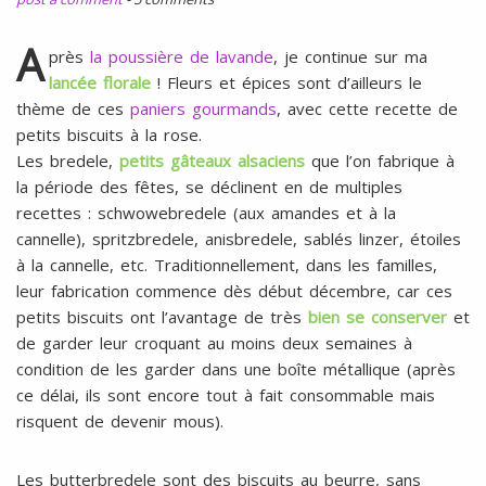
l
SANS
ŒUFS
A
près
la poussière de lavande
, je continue sur ma
lancée florale
! Fleurs et épices sont d’ailleurs le
thème de ces
paniers gourmands
, avec cette recette de
petits biscuits à la rose.
Les bredele,
petits gâteaux alsaciens
que l’on fabrique à
la période des fêtes, se déclinent en de multiples
recettes : schwowebredele (aux amandes et à la
cannelle), spritzbredele, anisbredele, sablés linzer, étoiles
à la cannelle, etc. Traditionnellement, dans les familles,
leur fabrication commence dès début décembre, car ces
petits biscuits ont l’avantage de très
bien se conserver
et
de garder leur croquant au moins deux semaines à
condition de les garder dans une boîte métallique (après
ce délai, ils sont encore tout à fait consommable mais
risquent de devenir mous).
Les butterbredele sont des biscuits au beurre, sans