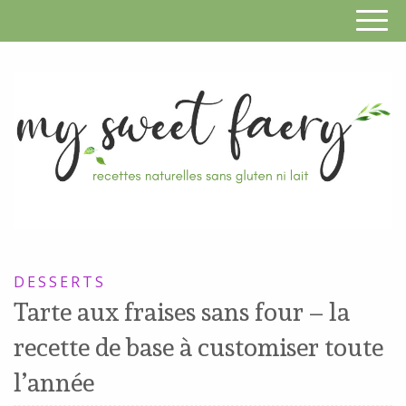
S
F
R
RECETTES
n
SANS
DESSERTS
s
GLUTEN,
Tarte aux fraises sans four – la
SANS
g
recette de base à customiser toute
LAIT,
n
SANS
l’année
SOJA,