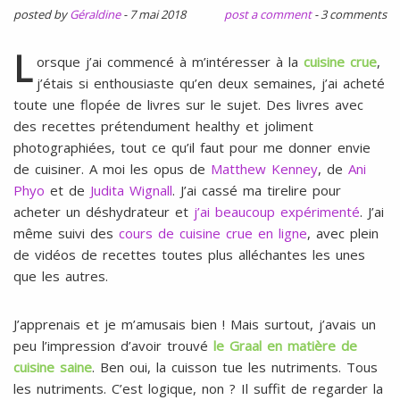
l
SANS
posted by
Géraldine
-
7 mai 2018
post a comment
-
3 comments
ŒUFS
L
orsque j’ai commencé à m’intéresser à la
cuisine crue
,
j’étais si enthousiaste qu’en deux semaines, j’ai acheté
toute une flopée de livres sur le sujet. Des livres avec
des recettes prétendument healthy et joliment
photographiées, tout ce qu’il faut pour me donner envie
de cuisiner. A moi les opus de
Matthew Kenney
, de
Ani
Phyo
et de
Judita Wignall
. J’ai cassé ma tirelire pour
acheter un déshydrateur et
j’ai
beaucoup
expérimenté
. J’ai
même suivi des
cours de cuisine crue en ligne
, avec plein
de vidéos de recettes toutes plus alléchantes les unes
que les autres.
J’apprenais et je m’amusais bien ! Mais surtout, j’avais un
peu l’impression d’avoir trouvé
le Graal en matière de
cuisine saine
. Ben oui, la cuisson tue les nutriments. Tous
les nutriments. C’est logique, non ? Il suffit de regarder la