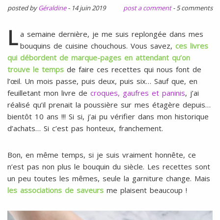
l
SANS
posted by
Géraldine
-
14 juin 2019
post a comment
-
5 comments
ŒUFS
L
a semaine dernière, je me suis replongée dans mes
bouquins de cuisine chouchous. Vous savez,
ces livres
qui débordent de marque-pages en attendant qu’on
trouve le temps
de faire ces recettes qui nous font de
l’œil. Un mois passe, puis deux, puis six… Sauf que, en
feuilletant mon livre de
croques, gaufres et paninis
, j’ai
réalisé qu’il prenait la poussière sur mes étagère depuis…
bientôt 10 ans !!! Si si, j’ai pu vérifier dans mon historique
d’achats… Si c’est pas honteux, franchement.
Bon, en même temps, si je suis vraiment honnête, ce
n’est pas non plus le bouquin du siècle. Les recettes sont
un peu toutes les mêmes, seule la garniture change. Mais
les associations de saveurs
me plaisent beaucoup !