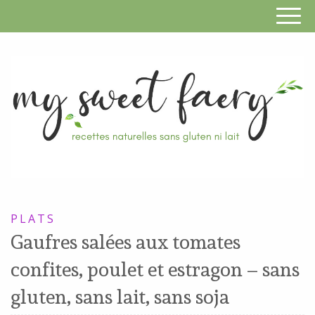
S
F
R
RECETTES
n
SANS
PLATS
s
GLUTEN,
Gaufres salées aux tomates
SANS
g
confites, poulet et estragon – sans
LAIT,
n
SANS
gluten, sans lait, sans soja
SOJA,