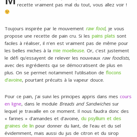
l
SANS
recette vraiment pas mal du tout, vous allez voir !
ŒUFS
Toujours inspirée par le mouvement
raw food
, je vous
propose une recette de pain cru. Si les
pains plats
sont
faciles à réaliser, il n’en est vraiment pas de même pour
les belles miches à la
mie moelleuse
. Or, c’est justement
le défi qu’essayent de relever les nouveaux
raw foodists
,
avec des ingrédients qui se démocratisent de plus en
plus. On se permet notamment l’utilisation de
flocons
d’avoine
, pourtant précuits à la vapeur douce.
Pour ce pain, j’ai suivi les principes appris dans mes
cours
en ligne
, dans le module
Breads and Sandwiches
sur
lequel je travaille en ce moment. Il nous faudra donc des
« farines » d’amandes et d’avoine,
du psyllium et des
graines de lin
pour donner du liant, de l’eau et du sel
évidemment, mais aussi du jus de citron et du sirop