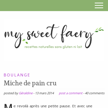
S
F
R
RECETTES
n
SANS
BOULANGE
s
GLUTEN,
Miche de pain cru
SANS
g
LAIT,
posted by
Géraldine
-
13 mars 2014
post a comment
-
40 comments
n
SANS
SOJA,
M
e revoilà après une petite pause. Et avec une