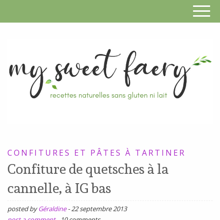
S
F
R
RECETTES
n
SANS
CONFITURES ET PÂTES À TARTINER
s
GLUTEN,
Confiture de quetsches à la
SANS
g
cannelle, à IG bas
LAIT,
n
SANS
posted by
Géraldine
-
22 septembre 2013
SOJA,
post a comment
-
10 comments