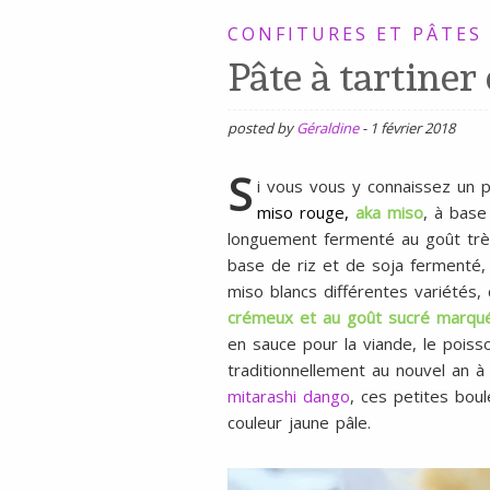
SANS
CONFITURES ET PÂTES
Pâte à tartiner
GLUTEN,
SANS
LAIT,
posted by
Géraldine
-
1 février 2018
SANS
S
i vous vous y connaissez un p
SOJA,
miso rouge
,
aka miso
, à base
SANS
longuement fermenté au goût trè
base de riz et de soja fermenté, 
ŒUFS
miso blancs différentes variétés, 
crémeux et au goût sucré marqu
en sauce pour la viande, le poisso
traditionnellement au nouvel an 
mitarashi dango
, ces petites bou
couleur jaune pâle.