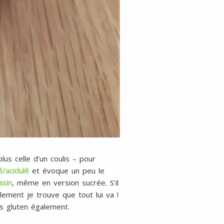
lus celle d’un coulis – pour
/acidulé
et évoque un peu le
asin
, même en version sucrée. S’il
ement je trouve que tout lui va !
ns gluten également.