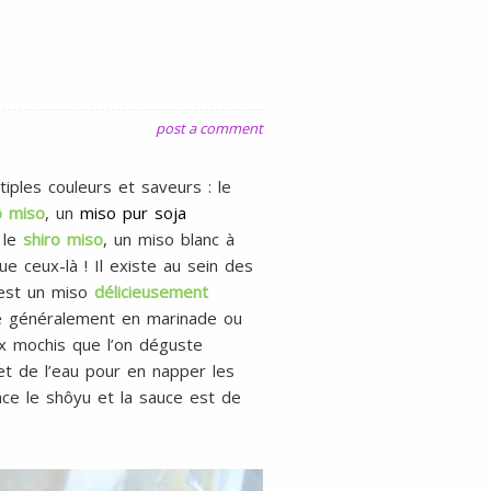
gluten
ni
lait
post a comment
iples couleurs et saveurs : le
ô miso
, un
miso pur soja
 le
shiro miso
, un miso blanc à
 ceux-là ! Il existe au sein des
’est un miso
délicieusement
ise généralement en marinade ou
x mochis que l’on déguste
et de l’eau pour en napper les
ace le shôyu et la sauce est de