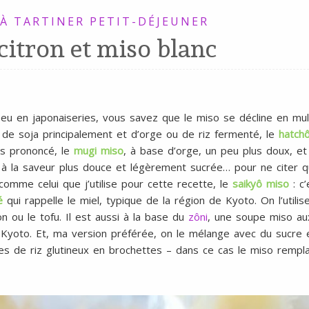
 À TARTINER
PETIT-DÉJEUNER
 citron et miso blanc
eu en japonaiseries, vous savez que le miso se décline en mult
 de soja principalement et d’orge ou de riz fermenté, le
hatch
s prononcé, le
mugi miso
, à base d’orge, un peu plus doux, et
à la saveur plus douce et légèrement sucrée… pour ne citer que
comme celui que j’utilise pour cette recette, le
saikyô miso
: c
é
qui rappelle le miel, typique de la région de Kyoto. On l’util
n ou le tofu. Il est aussi à la base du
zôni
, une soupe miso au
à Kyoto. Et, ma version préférée, on le mélange avec du sucre 
les de riz glutineux en brochettes – dans ce cas le miso rempl