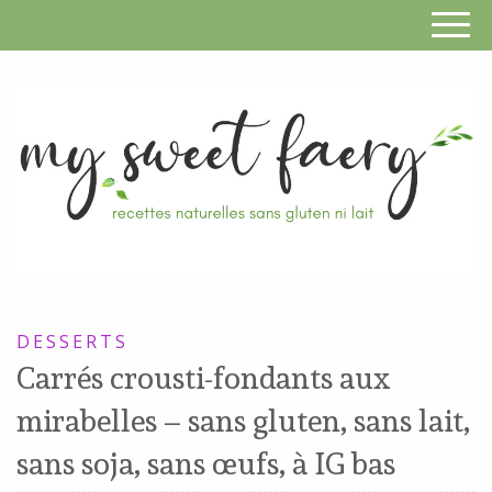
S
F
R
RECETTES
n
SANS
DESSERTS
s
GLUTEN,
Carrés crousti-fondants aux
SANS
g
mirabelles – sans gluten, sans lait,
LAIT,
n
SANS
sans soja, sans œufs, à IG bas
SOJA,