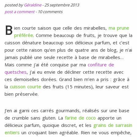
l
SANS
posted by
Géraldine
-
25 septembre 2013
ŒUFS
post a comment
-
10 comments
B
ien courte saison que celle des mirabelles,
ma prune
préférée
. Comme beaucoup de fruits, je trouve que la
cuisson dénature beaucoup son délicieux parfum, et c’est
pour cette raison qu’en plus de quatre ans de blog, je n’ai
jamais publié une seule recette à base de mirabelles…
Mais comme j’ai été conquise par ma
confiture de
quetsches
, j’ai eu envie de décliner cette recette avec
ces demoiselles dorées. Grand bien m’en a pris : grâce à
la
cuisson courte
des fruits (15 minutes), leur saveur est
bien préservée.
J’en ai garni ces carrés gourmands, réalisés sur une base
de
crumble sans gluten
. La
farine de coco
apporte un
délicieux parfum, quoique discret, et les
grains de sarrasin
entiers
un croquant bien agréable. Rien ne vous empêche,