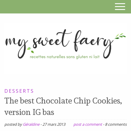
S
F
R
RECETTES
n
SANS
DESSERTS
s
GLUTEN,
The best Chocolate Chip Cookies,
SANS
g
version IG bas
LAIT,
n
SANS
posted by
Géraldine
-
27 mars 2013
post a comment
-
8 comments
SOJA,