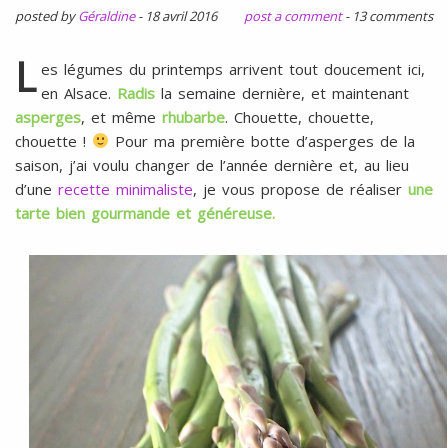
l
SANS
posted by
Géraldine
-
18 avril 2016
post a comment
-
13 comments
ŒUFS
L
es légumes du printemps arrivent tout doucement ici,
en Alsace.
Radis
la semaine dernière, et maintenant
asperges
, et même
rhubarbe
. Chouette, chouette,
chouette !
Pour ma première botte d’asperges de la
saison, j’ai voulu changer de l’année dernière et, au lieu
d’une
recette minimaliste
, je vous propose de réaliser
une
tarte bien gourmande et généreuse.