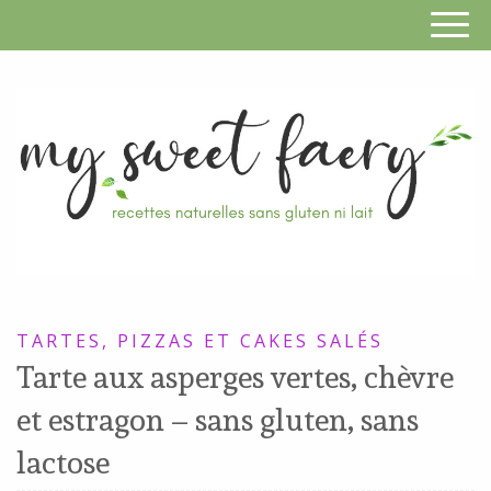
S
F
R
RECETTES
n
SANS
TARTES, PIZZAS ET CAKES SALÉS
s
GLUTEN,
Tarte aux asperges vertes, chèvre
SANS
g
et estragon – sans gluten, sans
LAIT,
n
SANS
lactose
SOJA,