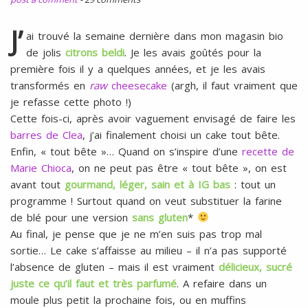
l
SANS
ŒUFS
J’
ai trouvé la semaine dernière dans mon magasin bio
de jolis
citrons beldi
. Je les avais goûtés pour la
première fois il y a quelques années, et je les avais
transformés en
raw
cheesecake
(argh, il faut vraiment que
je refasse cette photo !)
Cette fois-ci, après avoir vaguement envisagé de faire les
barres de Clea
, j’ai finalement choisi un cake tout bête.
Enfin, « tout bête »… Quand on s’inspire d’une
recette de
Marie Chioca
, on ne peut pas être « tout bête », on est
avant tout
gourmand, léger, sain et à IG bas
: tout un
programme ! Surtout quand on veut substituer la farine
de blé pour une version
sans gluten
*
Au final, je pense que je ne m’en suis pas trop mal
sortie… Le cake s’affaisse au milieu – il n’a pas supporté
l’absence de gluten – mais il est vraiment
délicieux, sucré
juste ce qu’il faut et très parfumé
. A refaire dans un
moule plus petit la prochaine fois, ou en muffins