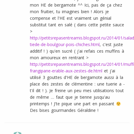
mon HE de bergamote ^^ Ici, pas de ça chez
mon fruitier, tu imagines bien ! Alors je
compense et l'HE est vraiment un génial
substitut tant en salé ( dans cette petite sauce
>
http://petitsrepasentreamis.blogspot.ru/2014/01/sala
tiede-de-boulgour-pois-chiches.html
, c'est juste
additif ! ) qu'en sucré ( j'ai refais ces muffins à
mon amoureux en rentrant >
http://petitsrepasentreamis.blogspot.ru/2014/01/muff
frangipane-erable-aux-zestes-de.html
et j'ai
utilisé 3 gouttes d'HE de bergamote aussi à la
place des zestes de clémentine : une tuerie a -
t'il dit ! ). Je freine un peu mes utilisations tout
de même … faut que je tienne jusqu'au
printemps ! J'te pique une part en passant
Des bises gourmandes Géraldine !