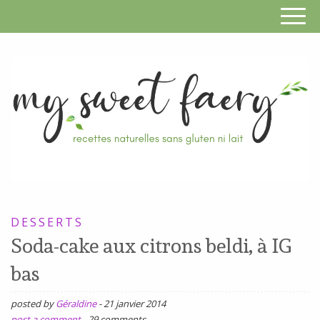
S
F
R
RECETTES
n
SANS
DESSERTS
s
GLUTEN,
Soda-cake aux citrons beldi, à IG
SANS
g
bas
LAIT,
n
SANS
posted by
Géraldine
-
21 janvier 2014
SOJA,
post a comment
-
29 comments