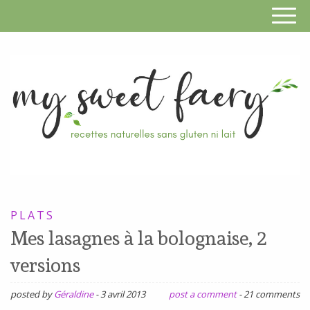
S
F
R
RECETTES
n
SANS
PLATS
s
GLUTEN,
Mes lasagnes à la bolognaise, 2
SANS
g
versions
LAIT,
n
SANS
posted by
Géraldine
-
3 avril 2013
post a comment
-
21 comments
SOJA,