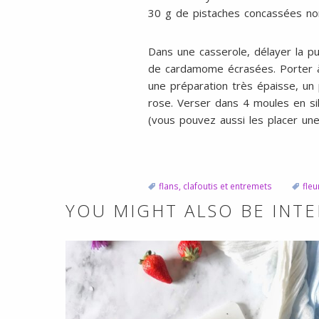
30 g de pistaches concassées no
Dans une casserole, délayer la pur
de cardamome écrasées. Porter à é
une préparation très épaisse, un 
rose. Verser dans 4 moules en sil
(vous pouvez aussi les placer une
flans, clafoutis et entremets
fle
YOU MIGHT ALSO BE INTE