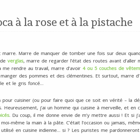
ca à la rose et à la pistache
t marre. Marre de manquer de tomber une fois sur deux quand 
e de
verglas
, marre de regarder l’état des routes avant d’aller 
 me rendre au travail, marre d’avoir
4 ou 5 couches de vêtem
anger des pommes et des clémentines. Et surtout, marre d’avo
le et le gris foncé…
on pour cuisiner (ou pour faire quoi que ce soit en vérité – la d
logs. Heureusement, j’ai un homme qui cuisine à merveille, et e
picés
. Du coup, il me donne envie de m’y mettre aussi ! Et si j’
s moi-même la main à la pâte. C’était l’occasion ou jamais, mêm
utilisé en cuisine indienne… si ? Les puristes me pardonneront