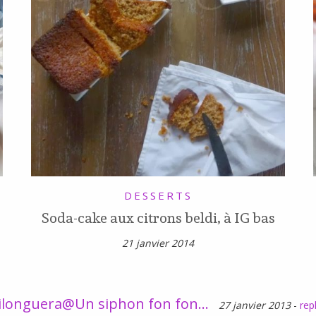
DESSERTS
Soda-cake aux citrons beldi, à IG bas
21 janvier 2014
longuera@Un siphon fon fon...
27 janvier 2013
-
rep