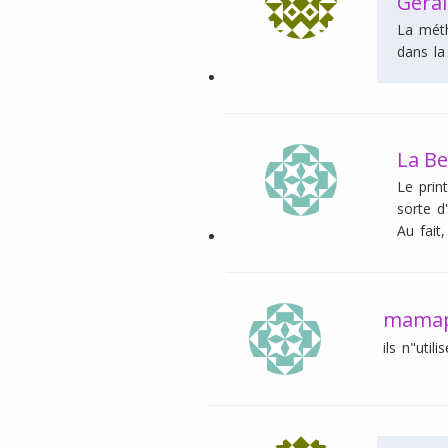
Géral
La méth
dans la
La Be
Le prin
sorte d
Au fait
mamap
ils n"uti