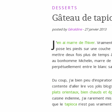
SANS
DESSERTS
Gâteau de tapio
GLUTEN,
SANS
LAIT,
posted by
Géraldine
-
27 janvier 2013
SANS
J
‘
en ai marre de l’hiver
. Vraimen
SOJA,
pose les pieds sur une couch
SANS
mettre deux fois plus de temps à
au bonhomme Michelin, marre de m
ŒUFS
perpétuellement entre le blanc sa
Du coup, j’ai bien peu d’inspirati
contente d’aller lire vos jolis b
plats orientaux, bien chauds et é
cuisine indienne, j’ai rarement mi
que le
tapioca
n’est pas vraiment 