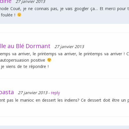
dine
27 janvier 2013
ode Coué, je ne connais pas, je vais googler ça… Et merci pour t
 foulée !
lle au Blé Dormant
27 janvier 2013
temps va arriver, le printemps va arriver, le printemps va arriver 
'autopersuasion positive
, je viens de te répondre !
asta
27 janvier 2013
-
reply
lisent pas le manioc en dessert les indiens? Ce dessert doit être u