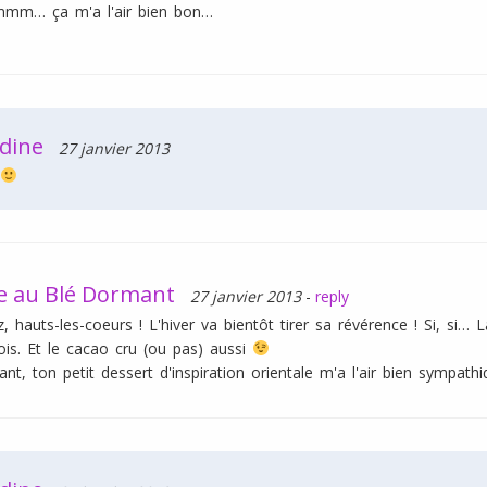
… ça m'a l'air bien bon…
dine
27 janvier 2013
!
le au Blé Dormant
27 janvier 2013
-
reply
lez, hauts-les-coeurs ! L'hiver va bientôt tirer sa révérence ! Si, s
ois. Et le cacao cru (ou pas) aussi
nt, ton petit dessert d'inspiration orientale m'a l'air bien sympathi