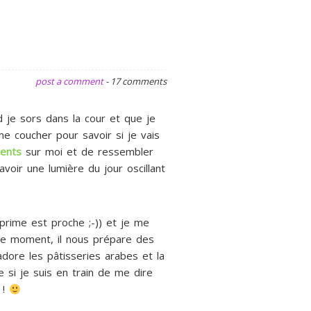
gluten
ni
lait
post a comment
-
17 comments
je sors dans la cour et que je
me coucher pour savoir si je vais
ents
sur moi et de ressembler
ir une lumière du jour oscillant
éprime est proche ;-)) et je me
n ce moment, il nous prépare des
adore les pâtisseries arabes et la
e si je suis en train de me dire
 !