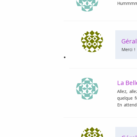
Hummmmmm
Géral
Merci 
La Bel
Allez, al
quelque f
En attenda