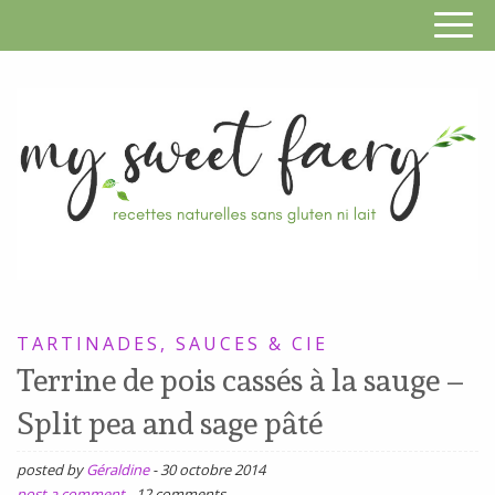
S
F
R
RECETTES
n
SANS
TARTINADES, SAUCES & CIE
s
GLUTEN,
Terrine de pois cassés à la sauge –
SANS
g
Split pea and sage pâté
LAIT,
n
SANS
posted by
Géraldine
-
30 octobre 2014
SOJA,
post a comment
-
12 comments