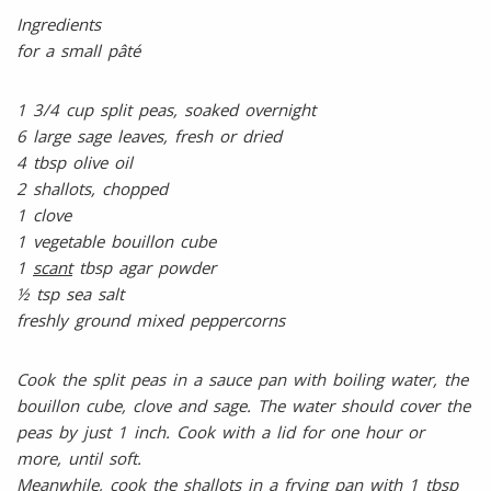
Ingredients
for a small pâté
1 3/4 cup split peas, soaked overnight
6 large sage leaves, fresh or dried
4 tbsp olive oil
2 shallots, chopped
1 clove
1 vegetable bouillon cube
1
scant
tbsp agar powder
½ tsp sea salt
freshly ground mixed peppercorns
Cook the split peas in a sauce pan with boiling water, the
bouillon cube, clove and sage. The water should cover the
peas by just 1 inch. Cook with a lid for one hour or
more, until soft.
Meanwhile, cook the shallots in a frying pan with 1 tbsp