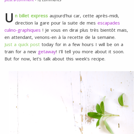
l
SANS
ŒUFS
U
n billet express
aujourd’hui car, cette après-midi,
direction la gare pour la suite de mes
escapades
culino-graphiques
! Je vous en dirai plus très bientôt mais,
en attendant, venons-en à la recette de la semaine.
Just a quick post
today for in a few hours I will be on a
train for a new
getaway
! I’ll tell you more about it soon.
But for now, let’s talk about this week’s recipe.