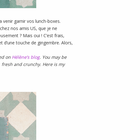
ra venir garnir vos lunch-boxes.
e chez nos amis US, que je ne
eusement ? Mais oui ! C’est frais,
n et d’une touche de gingembre. Alors,
red on
Hélène’s blog
. You may be
us, fresh and crunchy. Here is my