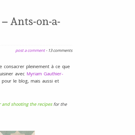
gluten
ni
s – Ants-on-a-
lait
post a comment
-
13 comments
e consacrer pleinement à ce que
cuisiner avec
Myriam Gauthier-
 pour le blog, mais aussi et
r and shooting the recipes
for the