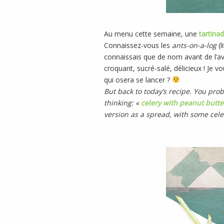
Au menu cette semaine, une
tartina
Connaissez-vous les
ants-on-a-log
(l
connaissais que de nom avant de l’a
croquant, sucré-salé, délicieux ! Je v
qui osera se lancer ?
But back to today’s recipe. You pr
thinking: «
celery with peanut butte
version as a spread, with some celer