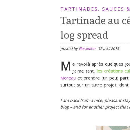
SANS
TARTINADES, SAUCES &
Tartinade au cé
GLUTEN,
SANS
log spread
LAIT,
SANS
posted by
Géraldine
-
16 avril 2015
SOJA,
M
SANS
e revoilà après quelques j
j’aime tant,
les créations cul
ŒUFS
Moreau
et prendre (un peu) part à
surtout sur un autre projet, dont
I am back from a nice, pleasant sta
blog – and for another project that 