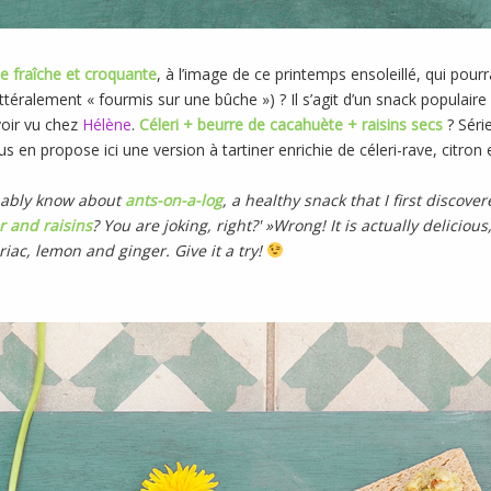
de fraîche et croquante
, à l’image de ce printemps ensoleillé, qui pour
ittéralement « fourmis sur une bûche ») ? Il s’agit d’un snack populair
voir vu chez
Hélène
.
Céleri + beurre de cacahuète + raisins secs
? Séri
ous en propose ici une version à tartiner enrichie de céleri-rave, citro
obably know about
ants-on-a-log
, a healthy snack that I first discove
r and raisins
? You are joking, right?' »Wrong! It is actually delicio
iac, lemon and ginger. Give it a try!