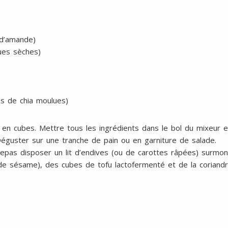
 d’amande)
gues sèches)
es de chia moulues)
ave en cubes. Mettre tous les ingrédients dans le bol du mixeur
Déguster sur une tranche de pain ou en garniture de salade.
repas disposer un lit d’endives (ou de carottes râpées) surmon
de sésame), des cubes de tofu lactofermenté et de la coriandre