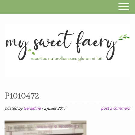
S
F
R
RECETTES
n
SANS
P1010472
s
GLUTEN,
SANS
posted by
Géraldine
-
2 juillet 2017
post a comment
g
LAIT,
n
SANS
SOJA,