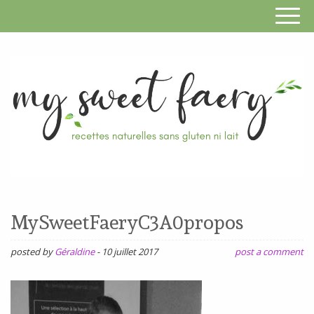
S
F
R
RECETTES
n
SANS
MySweetFaeryC3A0propos
s
GLUTEN,
SANS
posted by
Géraldine
-
10 juillet 2017
post a comment
g
LAIT,
n
SANS
SOJA,