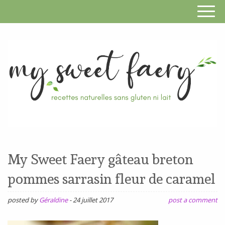
S
F
R
RECETTES
n
SANS
My Sweet Faery gâteau breton
s
GLUTEN,
pommes sarrasin fleur de caramel
SANS
g
LAIT,
posted by
Géraldine
-
24 juillet 2017
post a comment
n
SANS
SOJA,