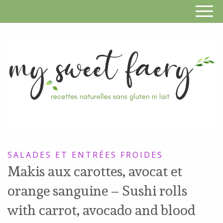
S
F
R
RECETTES
n
SANS
SALADES ET ENTRÉES FROIDES
s
GLUTEN,
Makis aux carottes, avocat et
SANS
g
orange sanguine – Sushi rolls
LAIT,
n
SANS
with carrot, avocado and blood
SOJA,