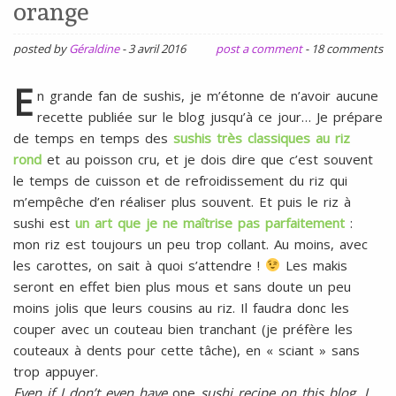
l
orange
SANS
ŒUFS
posted by
Géraldine
-
3 avril 2016
post a comment
-
18 comments
E
n grande fan de sushis, je m’étonne de n’avoir aucune
recette publiée sur le blog jusqu’à ce jour… Je prépare
de temps en temps des
sushis très classiques au riz
rond
et au poisson cru, et je dois dire que c’est souvent
le temps de cuisson et de refroidissement du riz qui
m’empêche d’en réaliser plus souvent. Et puis le riz à
sushi est
un art que je ne maîtrise pas parfaitement
:
mon riz est toujours un peu trop collant. Au moins, avec
les carottes, on sait à quoi s’attendre !
Les makis
seront en effet bien plus mous et sans doute un peu
moins jolis que leurs cousins au riz. Il faudra donc les
couper avec un couteau bien tranchant (je préfère les
couteaux à dents pour cette tâche), en « sciant » sans
trop appuyer.
Even if I don’t even have
one
sushi recipe on this blog, I