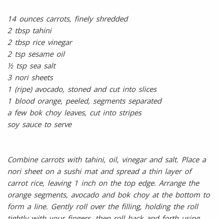
14 ounces carrots, finely shredded
2 tbsp tahini
2 tbsp rice vinegar
2 tsp sesame oil
½ tsp sea salt
3 nori sheets
1 (ripe) avocado, stoned and cut into slices
1 blood orange, peeled, segments separated
a few bok choy leaves, cut into stripes
soy sauce to serve
Combine carrots with tahini, oil, vinegar and salt. Place a
nori sheet on a sushi mat and spread a thin layer of
carrot rice, leaving 1 inch on the top edge. Arrange the
orange segments, avocado and bok choy at the bottom to
form a line. Gently roll over the filling, holding the roll
tightly with your fingers, then roll back and forth using