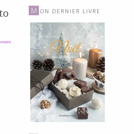
gluten
to
M
ON DERNIER LIVRE
ni
lait
omment