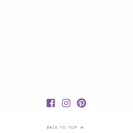
My
Sweet
BACK TO TOP