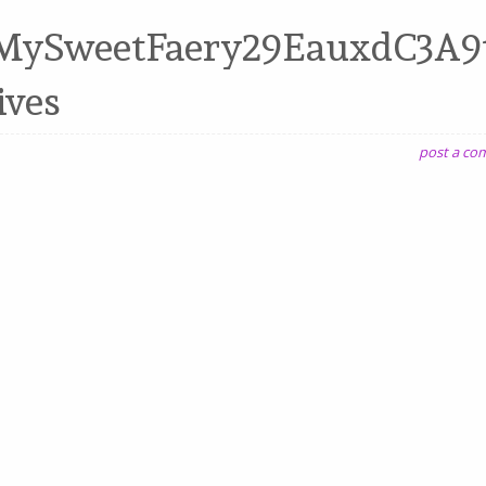
8MySweetFaery29EauxdC3A9
ives
post a c