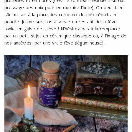
protéines et en fibres (c’est le tourteau résiduel issu du
pressage des noix pour en extraire l’huile). On peut bien
sûr utiliser à la place des cerneaux de noix réduits en
poudre. Je me suis aussi servie du restant de la fève
tonka en guise de… fève ! N’hésitez pas à la remplacer
par un petit sujet en céramique classique ou, à l’image de
nos ancêtres, par une vraie fève (légumineuse).