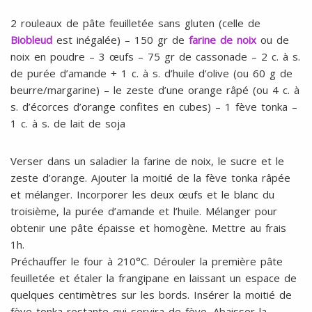
2 rouleaux de pâte feuilletée sans gluten (celle de
Biobleud
est inégalée) – 150 gr de
farine de noix
ou de
noix en poudre – 3 œufs – 75 gr de cassonade – 2 c. à s.
de purée d’amande + 1 c. à s. d’huile d’olive (ou 60 g de
beurre/margarine) – le zeste d’une orange râpé (ou 4 c. à
s. d’écorces d’orange confites en cubes) – 1 fève tonka –
1 c. à s. de lait de soja
Verser dans un saladier la farine de noix, le sucre et le
zeste d’orange. Ajouter la moitié de la fève tonka râpée
et mélanger. Incorporer les deux œufs et le blanc du
troisième, la purée d’amande et l’huile. Mélanger pour
obtenir une pâte épaisse et homogène. Mettre au frais
1h.
Préchauffer le four à 210°C. Dérouler la première pâte
feuilletée et étaler la frangipane en laissant un espace de
quelques centimètres sur les bords. Insérer la moitié de
fève tonka restante qui servira de fève. Abaisser la