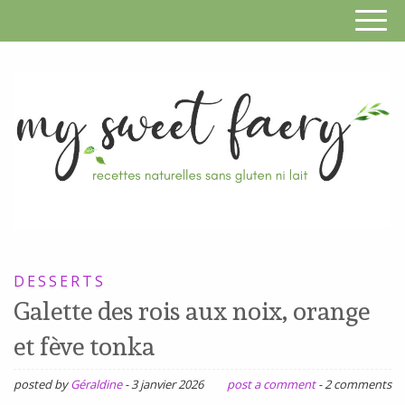
S
F
R
RECETTES
n
SANS
DESSERTS
s
GLUTEN,
Galette des rois aux noix, orange
SANS
g
et fève tonka
LAIT,
n
SANS
posted by
Géraldine
-
3 janvier 2026
post a comment
-
2 comments
SOJA,