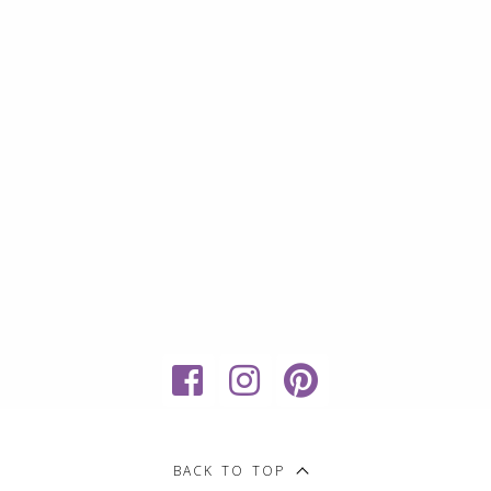
My
Sweet
BACK TO TOP