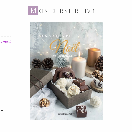
gluten
M
ON DERNIER LIVRE
ni
lait
omment
1-