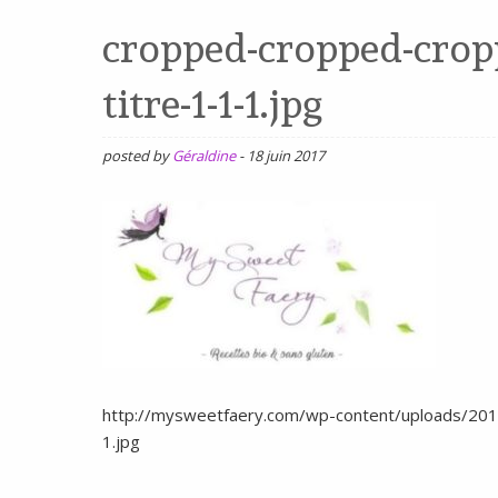
SANS
cropped-cropped-crop
GLUTEN,
titre-1-1-1.jpg
SANS
LAIT,
posted by
Géraldine
-
18 juin 2017
SANS
SOJA,
SANS
ŒUFS
http://mysweetfaery.com/wp-content/uploads/20
1.jpg