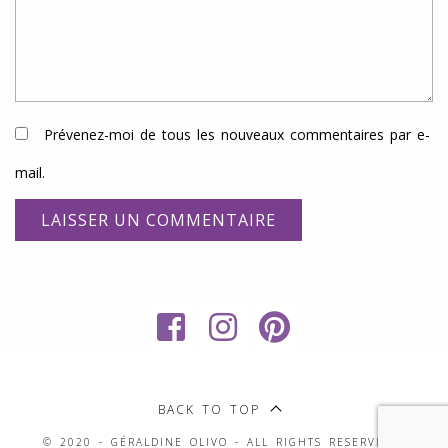
Prévenez-moi de tous les nouveaux commentaires par e-
mail.
My
RECETTES
Sweet
SANS
BACK TO TOP
Faery
GLUTEN,
© 2020 - GÉRALDINE OLIVO - ALL RIGHTS RESERVED -
developed