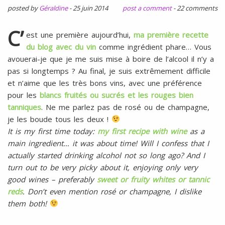
l
SANS
posted by
Géraldine
-
25 juin 2014
post a comment
-
22 comments
ŒUFS
C’
est une première aujourd’hui,
ma première recette
du blog avec du vin
comme ingrédient phare… Vous
avouerai-je que je me suis mise à boire de l’alcool il n’y a
pas si longtemps ? Au final, je suis extrêmement difficile
et n’aime que les très bons vins, avec une préférence
pour les
blancs fruités ou sucrés et les rouges bien
tanniques
. Ne me parlez pas de rosé ou de champagne,
je les boude tous les deux !
It is my first time today:
my first recipe with wine
as a
main ingredient… it was about time! Will I confess that I
actually started drinking alcohol not so long ago? And I
turn out to be very picky about it, enjoying only very
good wines – preferably
sweet or fruity whites or tannic
reds
. Don’t even mention rosé or champagne, I dislike
them both!