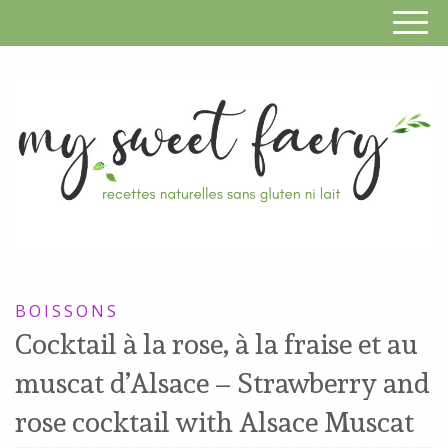
S
F
R
RECETTES
n
SANS
BOISSONS
s
GLUTEN,
Cocktail à la rose, à la fraise et au
SANS
g
muscat d’Alsace – Strawberry and
LAIT,
n
SANS
rose cocktail with Alsace Muscat
SOJA,