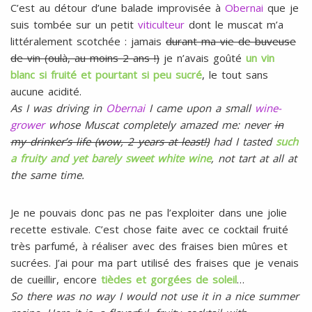
C’est au détour d’une balade improvisée à
Obernai
que je
suis tombée sur un petit
viticulteur
dont le muscat m’a
littéralement scotchée : jamais
durant ma vie de buveuse
de vin (oulà, au moins 2 ans !)
je n’avais goûté
un vin
blanc si fruité et pourtant si peu sucré
, le tout sans
aucune acidité.
As I was driving in
Obernai
I came upon a small
wine-
grower
whose Muscat completely amazed me: never
in
my drinker’s life (wow, 2 years at least!)
had I tasted
such
a fruity and yet barely sweet white wine
, not tart at all at
the same time.
Je ne pouvais donc pas ne pas l’exploiter dans une jolie
recette estivale. C’est chose faite avec ce cocktail fruité
très parfumé, à réaliser avec des fraises bien mûres et
sucrées. J’ai pour ma part utilisé des fraises que je venais
de cueillir, encore
tièdes et gorgées de soleil
…
So there was no way I would not use it in a nice summer