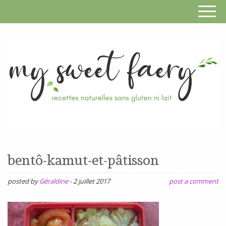
S
F
R
RECETTES
n
SANS
bentô-kamut-et-pâtisson
s
GLUTEN,
SANS
posted by
Géraldine
-
2 juillet 2017
post a comment
g
LAIT,
n
SANS
SOJA,