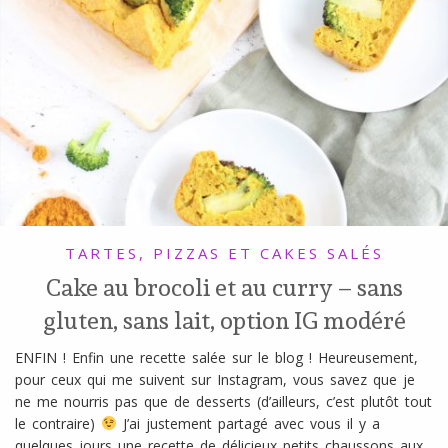
l
SANS
ŒUFS
TARTES, PIZZAS ET CAKES SALÉS
Cake au brocoli et au curry – sans
gluten, sans lait, option IG modéré
ENFIN ! Enfin une recette salée sur le blog ! Heureusement,
pour ceux qui me suivent sur Instagram, vous savez que je
ne me nourris pas que de desserts (d’ailleurs, c’est plutôt tout
le contraire)
J’ai justement partagé avec vous il y a
quelques jours une recette de délicieux petits chaussons aux