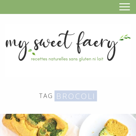
S
F
R
RECETTES
n
SANS
BROCOLI
TAG
s
GLUTEN,
SANS
g
LAIT,
n
SANS
SOJA,